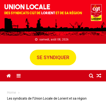
Skip
to
content
samedi, août 08, 2026
SE SYNDIQUER
Menu
Home
Les syndicats de l’Union Locale de Lorient et sa région