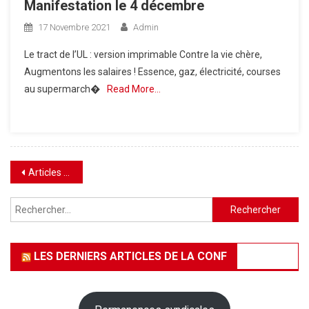
Manifestation le 4 décembre
17 Novembre 2021
Admin
Le tract de l’UL : version imprimable Contre la vie chère,
Augmentons les salaires ! Essence, gaz, électricité, courses
au supermarch�
Read More…
Navigation
Articles plus anciens
des
Rechercher :
articles
LES DERNIERS ARTICLES DE LA CONF